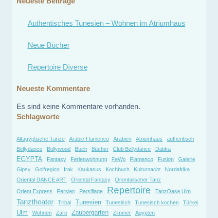
Neueste Beiträge
Authentisches Tunesien – Wohnen im Atriumhaus
Neue Bücher
Repertoire Diverse
Neueste Kommentare
Es sind keine Kommentare vorhanden.
Schlagworte
Altägyptische Tänze
Arabic Flamenco
Arabien
Atriumhaus
authentisch
Bellydance
Bollywood
Buch
Bücher
Club Bellydance
Dabka
EGYPTA
Fantasy
Ferienwohnung
FeWo
Flamenco
Fusion
Galerie
Gipsy
Golfregion
Irak
Kaukasus
Kochbuch
Kulturnacht
Nordafrika
Oriental DANCE ART
Oriental Fantasy
Orientalischer Tanz
Repertoire
Orient Express
Persien
Persiflage
TanzOase Ulm
Tanztheater
Tunesien
Tribal
Tunesisch
Tunesisch kochen
Türkei
Ulm
Zaubergarten
Wohnen
Zaro
Zimmer
Ägypten