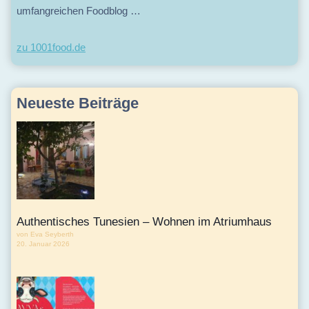
umfangreichen Foodblog …
zu
1
0
0
1
f
o
o
d.de
Neueste Beiträge
Authentisches Tunesien – Wohnen im Atriumhaus
von Eva Seyberth
20. Januar 2026