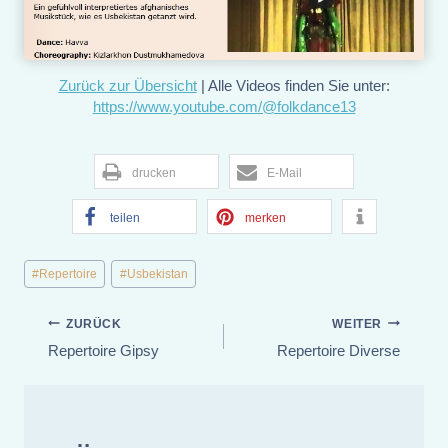
Zurück zur Übersicht
| Alle Videos finden Sie unter:
https://www.youtube.com/@folkdance13
drucken
E-Mail
teilen
merken
Schlagworte:
#
Repertoire
#
Usbekistan
Beitragsnavigation
ZURÜCK
WEITER
Repertoire Gipsy
Repertoire Diverse