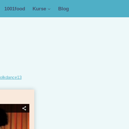
1001food
Kurse
Blog
folkdance13